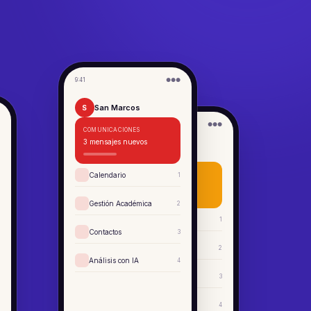
9:41
●●●
San Marcos
S
9:41
●●●
COMUNICACIONES
3 mensajes nuevos
Aleluya
A
Calendario
COMUNICACIONES
1
3 mensajes nuevos
Gestión Académica
2
Calendario
1
Contactos
3
Gestión Académica
2
Análisis con IA
4
Contactos
3
Análisis con IA
4