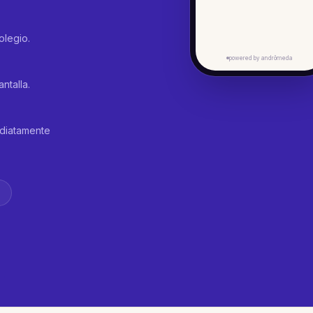
olegio.
powered by andrōmeda
ntalla.
diatamente