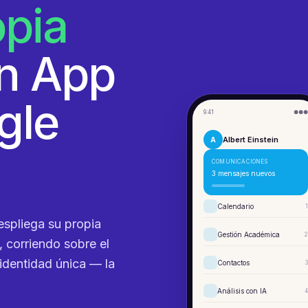
opia
en App
gle
9:41
●●●
Albert Einstein
A
COMUNICACIONES
3 mensajes nuevos
Calendario
1
espliega su propia
Gestión Académica
2
 corriendo sobre el
identidad única — la
Contactos
3
Análisis con IA
4