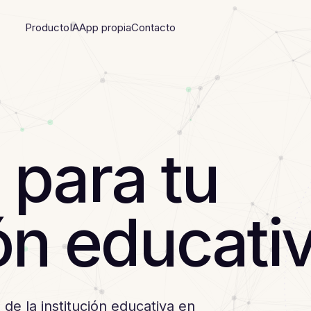
Producto
IA
App propia
Contacto
para tu
ión educati
de la institución educativa en